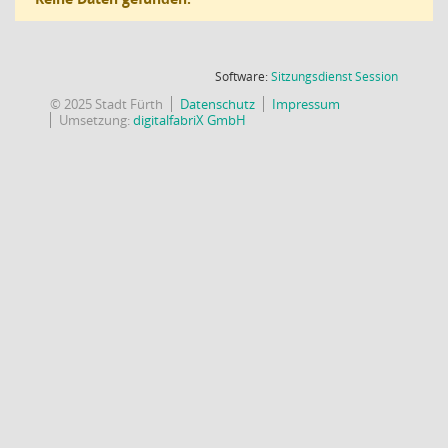
(Wird in
Software:
Sitzungsdienst
Session
© 2025 Stadt Fürth
Datenschutz
Impressum
Umsetzung:
digitalfabriX GmbH