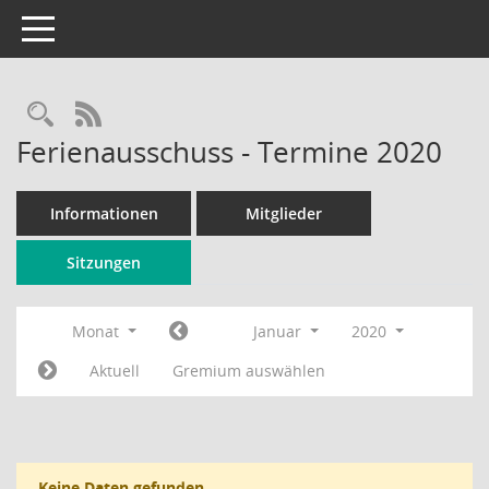
Toggle navigation
Rechercheauswahl
RSS-Feed
Ferienausschuss - Termine 2020
Informationen
Mitglieder
Sitzungen
Monat
Januar
2020
Aktuell
Gremium auswählen
Keine Daten gefunden.