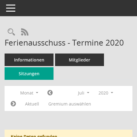
Toggle navigation
Rechercheauswahl
RSS-Feed
Ferienausschuss - Termine 2020
Informationen
Mitglieder
Sitzungen
Monat
Juli
2020
Aktuell
Gremium auswählen
Keine Daten gefunden.