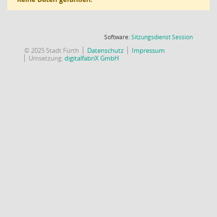
(Wird in
Software:
Sitzungsdienst
Session
© 2025 Stadt Fürth
Datenschutz
Impressum
Umsetzung:
digitalfabriX GmbH