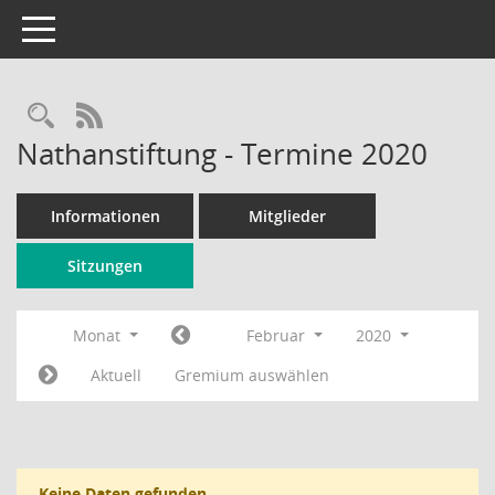
Toggle navigation
Rechercheauswahl
RSS-Feed
Nathanstiftung - Termine 2020
Informationen
Mitglieder
Sitzungen
Monat
Februar
2020
Aktuell
Gremium auswählen
Keine Daten gefunden.