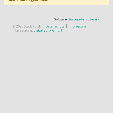
(Wird in
Software:
Sitzungsdienst
Session
© 2025 Stadt Fürth
Datenschutz
Impressum
Umsetzung:
digitalfabriX GmbH