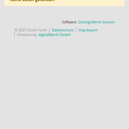
(Wird in
Software:
Sitzungsdienst
Session
© 2025 Stadt Fürth
Datenschutz
Impressum
Umsetzung:
digitalfabriX GmbH