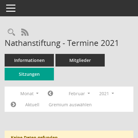
Toggle navigation
Rechercheauswahl
RSS-Feed
Nathanstiftung - Termine 2021
Informationen
Mitglieder
Sitzungen
Monat
Februar
2021
Aktuell
Gremium auswählen
Keine Daten gefunden.