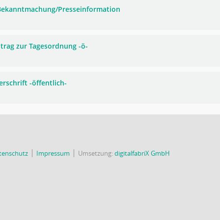
 Bekanntmachung/Presseinformation
trag zur Tagesordnung -ö-
rschrift -öffentlich-
tenschutz
Impressum
Umsetzung:
digitalfabriX GmbH