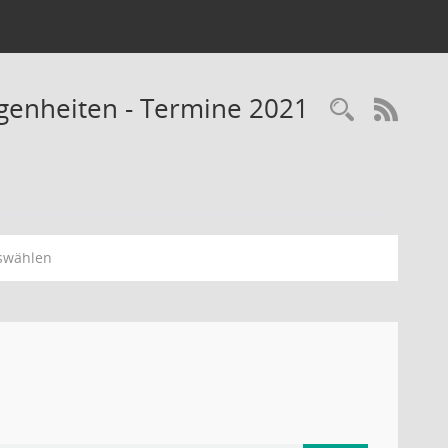
legenheiten - Termine 2021
Recherc
RSS-
swählen