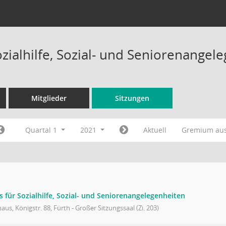
ozialhilfe, Sozial- und Seniorenange
Mitglieder
Sitzungen
Quartal 1
2021
Aktuell
Gremium au
s für Sozialhilfe, Sozial- und Seniorenangelegenheiten
aus, Königstr. 88, Fürth - Großer Sitzungssaal (Zi. 203)