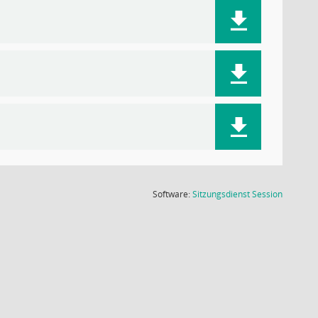
(Wird in
Software:
Sitzungsdienst
Session