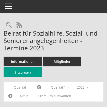
Toggle navigation
Rechercheauswahl
RSS-Feed
Beirat für Sozialhilfe, Sozial- und
Seniorenangelegenheiten -
Termine 2023
Informationen
Mitglieder
Sitzungen
Quartal
Quartal 1
2023
Aktuell
Gremium auswählen