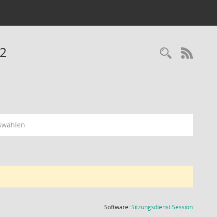
22
Recherc
RSS-
swählen
(Wird in
Software:
Sitzungsdienst
Session