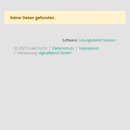
Keine Daten gefunden.
(Wird in
Software:
Sitzungsdienst
Session
© 2025 Stadt Fürth
Datenschutz
Impressum
Umsetzung:
digitalfabriX GmbH