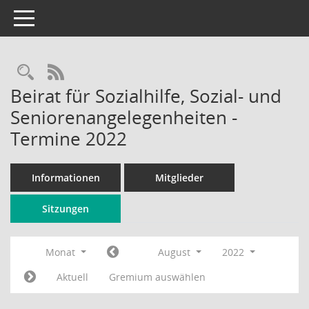
Toggle navigation
Rechercheauswahl
RSS-Feed
Beirat für Sozialhilfe, Sozial- und
Seniorenangelegenheiten -
Termine 2022
Informationen
Mitglieder
Sitzungen
Monat
August
2022
Aktuell
Gremium auswählen