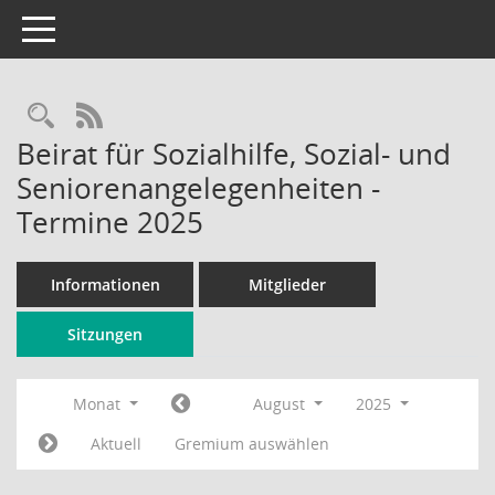
Toggle navigation
Rechercheauswahl
RSS-Feed
Beirat für Sozialhilfe, Sozial- und
Seniorenangelegenheiten -
Termine 2025
Informationen
Mitglieder
Sitzungen
Monat
August
2025
Aktuell
Gremium auswählen