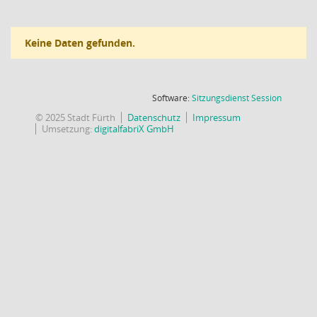
Keine Daten gefunden.
(Wird in
Software:
Sitzungsdienst
Session
© 2025 Stadt Fürth
Datenschutz
Impressum
Umsetzung:
digitalfabriX GmbH