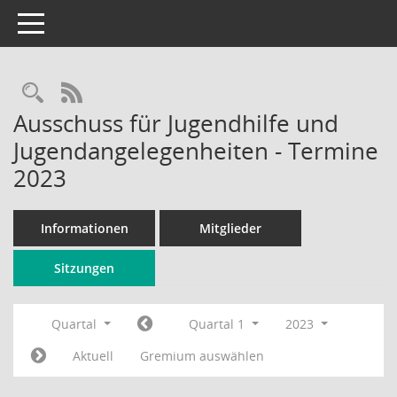
Toggle navigation
Rechercheauswahl
RSS-Feed
Ausschuss für Jugendhilfe und
Jugendangelegenheiten - Termine
2023
Informationen
Mitglieder
Sitzungen
Quartal
Quartal 1
2023
Aktuell
Gremium auswählen