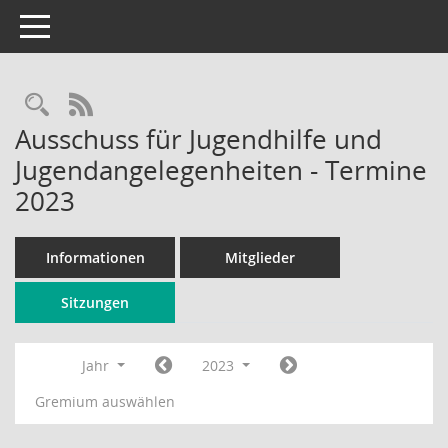
Toggle navigation
Rechercheauswahl
RSS-Feed
Ausschuss für Jugendhilfe und
Jugendangelegenheiten - Termine
2023
Informationen
Mitglieder
Sitzungen
Jahr
2023
Gremium auswählen