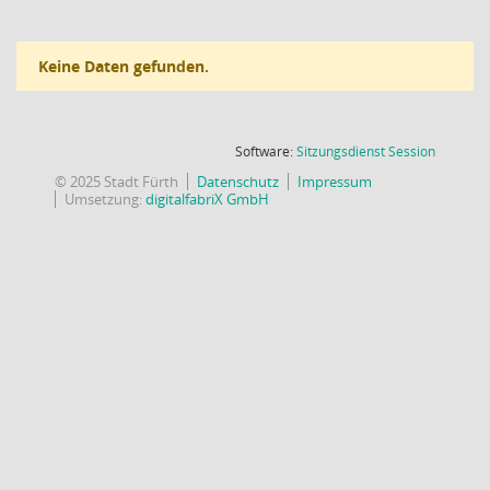
Keine Daten gefunden.
(Wird in
Software:
Sitzungsdienst
Session
© 2025 Stadt Fürth
Datenschutz
Impressum
Umsetzung:
digitalfabriX GmbH