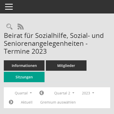
Toggle navigation
Rechercheauswahl
RSS-Feed
Beirat für Sozialhilfe, Sozial- und
Seniorenangelegenheiten -
Termine 2023
Informationen
Mitglieder
Sitzungen
Quartal
Quartal 2
2023
Aktuell
Gremium auswählen