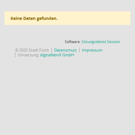
Keine Daten gefunden.
(Wird in
Software:
Sitzungsdienst
Session
© 2025 Stadt Fürth
Datenschutz
Impressum
Umsetzung:
digitalfabriX GmbH