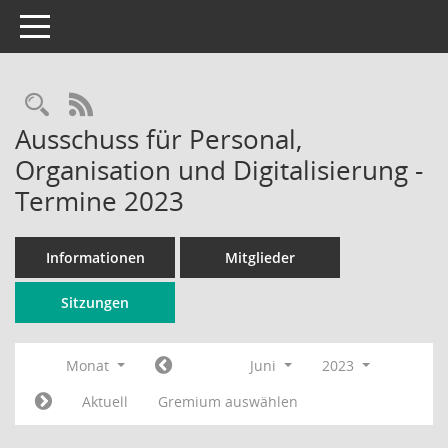
Toggle navigation
Rechercheauswahl
RSS-Feed
Ausschuss für Personal,
Organisation und Digitalisierung -
Termine 2023
Informationen
Mitglieder
Sitzungen
Monat
Juni
2023
Aktuell
Gremium auswählen