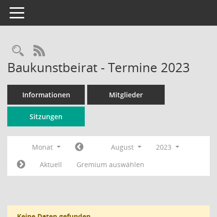
Toggle navigation
Rechercheauswahl
RSS-Feed
Baukunstbeirat - Termine 2023
Informationen
Mitglieder
Sitzungen
Monat
August
2023
Aktuell
Gremium auswählen
Keine Daten gefunden.