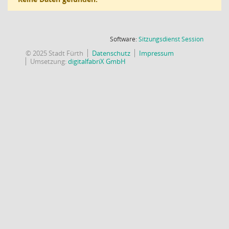
(Wird in
Software:
Sitzungsdienst
Session
© 2025 Stadt Fürth
Datenschutz
Impressum
Umsetzung:
digitalfabriX GmbH