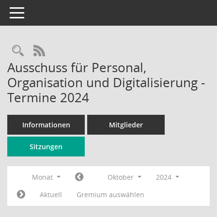
Toggle navigation
Rechercheauswahl
RSS-Feed
Ausschuss für Personal,
Organisation und Digitalisierung -
Termine 2024
Informationen
Mitglieder
Sitzungen
Monat
Oktober
2024
Aktuell
Gremium auswählen