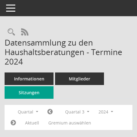
Toggle navigation
Rechercheauswahl
RSS-Feed
Datensammlung zu den
Haushaltsberatungen - Termine
2024
Informationen
Mitglieder
Sitzungen
Quartal
Quartal 3
2024
Aktuell
Gremium auswählen