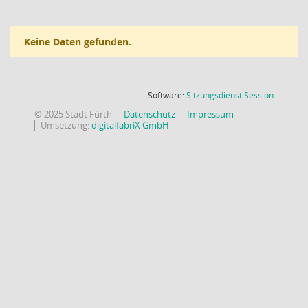
Keine Daten gefunden.
(Wird in
Software:
Sitzungsdienst
Session
© 2025 Stadt Fürth
Datenschutz
Impressum
Umsetzung:
digitalfabriX GmbH