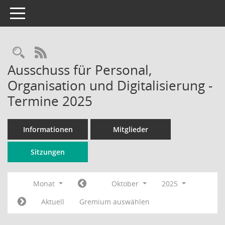
Toggle navigation
Rechercheauswahl
RSS-Feed
Ausschuss für Personal,
Organisation und Digitalisierung -
Termine 2025
Informationen
Mitglieder
Sitzungen
Monat
Oktober
2025
Aktuell
Gremium auswählen