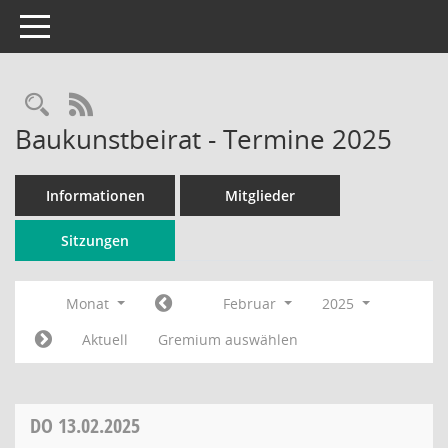
Toggle navigation
Rechercheauswahl
RSS-Feed
Baukunstbeirat - Termine 2025
Informationen
Mitglieder
Sitzungen
Monat
Februar
2025
Aktuell
Gremium auswählen
DO
13.02.2025