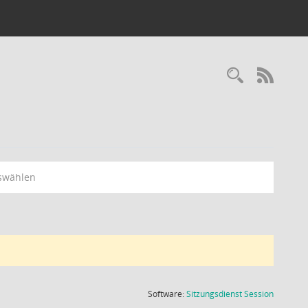
Recherc
RSS-
swählen
(Wird in
Software:
Sitzungsdienst
Session