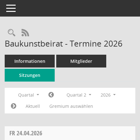
Toggle navigation
Rechercheauswahl
RSS-Feed
Baukunstbeirat - Termine 2026
Informationen
Mitglieder
Sitzungen
Quartal
Quartal 2
2026
Aktuell
Gremium auswählen
FR
24.04.2026