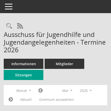
Toggle navigation
Rechercheauswahl
RSS-Feed
Ausschuss für Jugendhilfe und
Jugendangelegenheiten - Termine
2026
Informationen
Mitglieder
Sitzungen
Monat
Mai
2026
Aktuell
Gremium auswählen