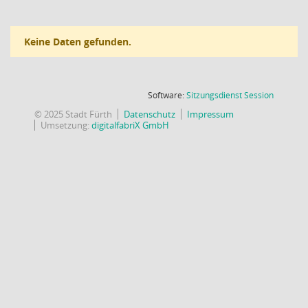
Keine Daten gefunden.
(Wird in
Software:
Sitzungsdienst
Session
© 2025 Stadt Fürth
Datenschutz
Impressum
Umsetzung:
digitalfabriX GmbH