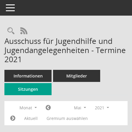
Toggle navigation
Rechercheauswahl
RSS-Feed
Ausschuss für Jugendhilfe und
Jugendangelegenheiten - Termine
2021
Informationen
Mitglieder
Sitzungen
Monat
Mai
2021
Aktuell
Gremium auswählen