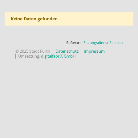
Keine Daten gefunden.
(Wird in
Software:
Sitzungsdienst
Session
© 2025 Stadt Fürth
Datenschutz
Impressum
Umsetzung:
digitalfabriX GmbH