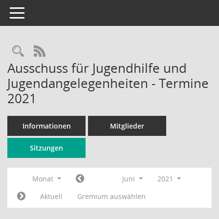
Toggle navigation
Rechercheauswahl
RSS-Feed
Ausschuss für Jugendhilfe und
Jugendangelegenheiten - Termine
2021
Informationen
Mitglieder
Sitzungen
Monat
Juni
2021
Aktuell
Gremium auswählen