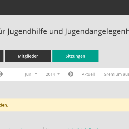
ür Jugendhilfe und Jugendangelegenh
Mitglieder
Sitzungen
Juni
2014
Aktuell
Gremium au
den.