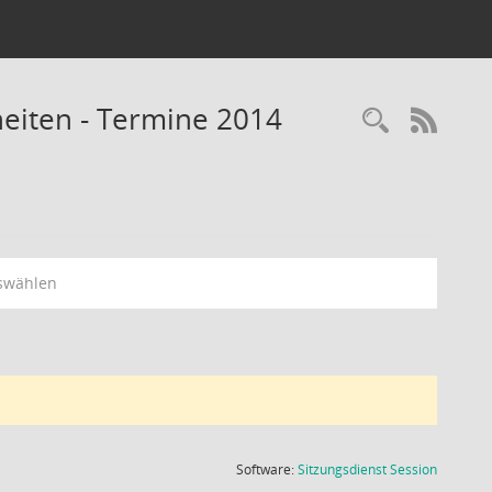
eiten - Termine 2014
Recherc
RSS-
swählen
(Wird in
Software:
Sitzungsdienst
Session