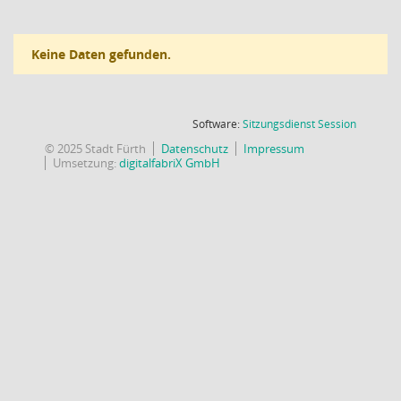
Keine Daten gefunden.
(Wird in
Software:
Sitzungsdienst
Session
© 2025 Stadt Fürth
Datenschutz
Impressum
Umsetzung:
digitalfabriX GmbH