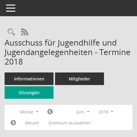
Toggle navigation
Rechercheauswahl
RSS-Feed
Ausschuss für Jugendhilfe und
Jugendangelegenheiten - Termine
2018
Informationen
Mitglieder
Sitzungen
Monat
Juni
2018
Aktuell
Gremium auswählen