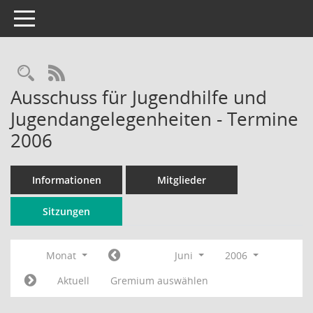
Toggle navigation
Rechercheauswahl
RSS-Feed
Ausschuss für Jugendhilfe und
Jugendangelegenheiten - Termine
2006
Informationen
Mitglieder
Sitzungen
Monat
Juni
2006
Aktuell
Gremium auswählen