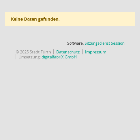
Keine Daten gefunden.
(Wird in
Software:
Sitzungsdienst
Session
© 2025 Stadt Fürth
Datenschutz
Impressum
Umsetzung:
digitalfabriX GmbH