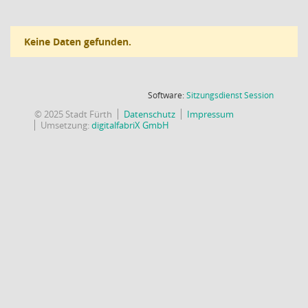
Keine Daten gefunden.
(Wird in
Software:
Sitzungsdienst
Session
© 2025 Stadt Fürth
Datenschutz
Impressum
Umsetzung:
digitalfabriX GmbH