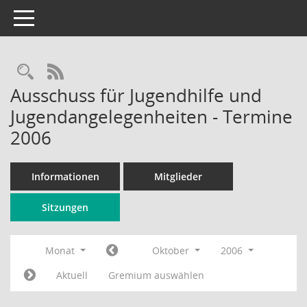
Toggle navigation
Rechercheauswahl
RSS-Feed
Ausschuss für Jugendhilfe und
Jugendangelegenheiten - Termine
2006
Informationen
Mitglieder
Sitzungen
Monat
Oktober
2006
Aktuell
Gremium auswählen