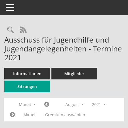
Toggle navigation
Rechercheauswahl
RSS-Feed
Ausschuss für Jugendhilfe und
Jugendangelegenheiten - Termine
2021
Informationen
Mitglieder
Sitzungen
Monat
August
2021
Aktuell
Gremium auswählen