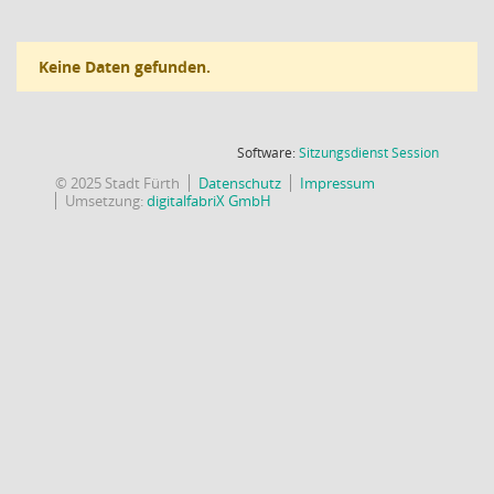
Keine Daten gefunden.
(Wird in
Software:
Sitzungsdienst
Session
© 2025 Stadt Fürth
Datenschutz
Impressum
Umsetzung:
digitalfabriX GmbH