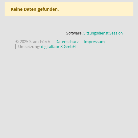
Keine Daten gefunden.
(Wird in
Software:
Sitzungsdienst
Session
© 2025 Stadt Fürth
Datenschutz
Impressum
Umsetzung:
digitalfabriX GmbH