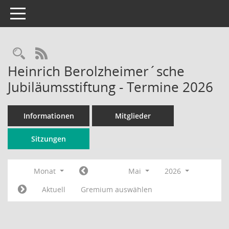
Toggle navigation
Rechercheauswahl
RSS-Feed
Heinrich Berolzheimer´sche
Jubiläumsstiftung - Termine 2026
Informationen
Mitglieder
Sitzungen
Monat
Mai
2026
Aktuell
Gremium auswählen