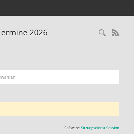
 Termine 2026
Recherc
RSS-
swählen
(Wird in
Software:
Sitzungsdienst
Session