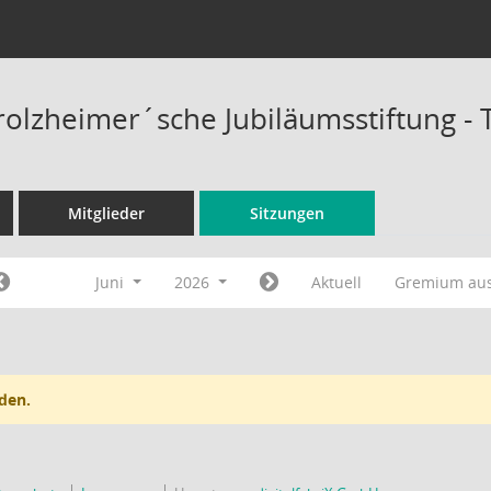
rolzheimer´sche Jubiläumsstiftung -
Mitglieder
Sitzungen
Juni
2026
Aktuell
Gremium au
den.