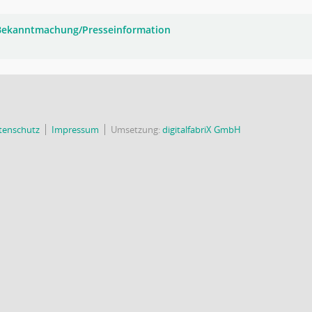
 Bekanntmachung/Presseinformation
tenschutz
Impressum
Umsetzung:
digitalfabriX GmbH