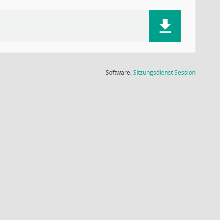
(Wird in
Software:
Sitzungsdienst
Session