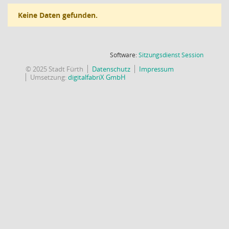
Keine Daten gefunden.
(Wird in
Software:
Sitzungsdienst
Session
© 2025 Stadt Fürth
Datenschutz
Impressum
Umsetzung:
digitalfabriX GmbH