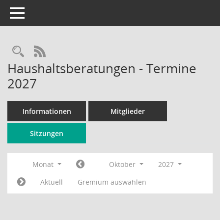
Toggle navigation
Rechercheauswahl
RSS-Feed
Haushaltsberatungen - Termine
2027
Informationen
Mitglieder
Sitzungen
Monat
Oktober
2027
Aktuell
Gremium auswählen