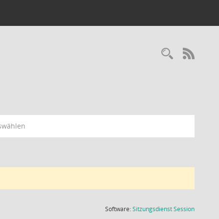
Recherc
RSS-
swählen
(Wird in
Software:
Sitzungsdienst
Session