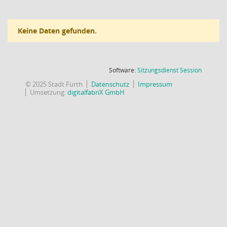
Keine Daten gefunden.
(Wird in
Software:
Sitzungsdienst
Session
© 2025 Stadt Fürth
Datenschutz
Impressum
Umsetzung:
digitalfabriX GmbH