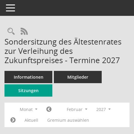
Toggle navigation
Rechercheauswahl
RSS-Feed
Sondersitzung des Ältestenrates
zur Verleihung des
Zukunftspreises - Termine 2027
Informationen
Mitglieder
Sitzungen
Monat
Februar
2027
Aktuell
Gremium auswählen