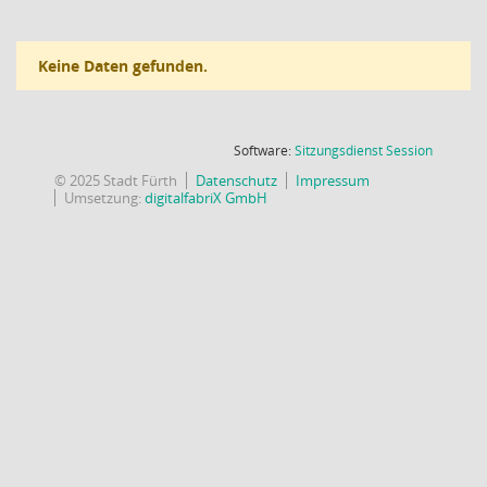
Keine Daten gefunden.
(Wird in
Software:
Sitzungsdienst
Session
© 2025 Stadt Fürth
Datenschutz
Impressum
Umsetzung:
digitalfabriX GmbH