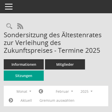
Toggle navigation
Rechercheauswahl
RSS-Feed
Sondersitzung des Ältestenrates
zur Verleihung des
Zukunftspreises - Termine 2025
Informationen
Mitglieder
Sitzungen
Monat
Februar
2025
Aktuell
Gremium auswählen