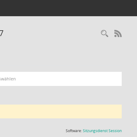
7
Recherc
RSS-
swählen
(Wird in
Software:
Sitzungsdienst
Session