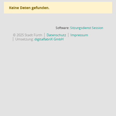
Keine Daten gefunden.
(Wird in
Software:
Sitzungsdienst
Session
© 2025 Stadt Fürth
Datenschutz
Impressum
Umsetzung:
digitalfabriX GmbH