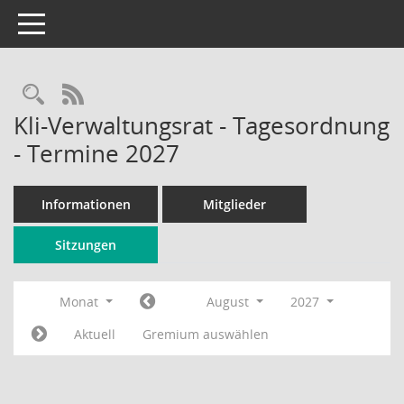
Toggle navigation
Rechercheauswahl
RSS-Feed
Kli-Verwaltungsrat - Tagesordnung
- Termine 2027
Informationen
Mitglieder
Sitzungen
Monat
August
2027
Aktuell
Gremium auswählen