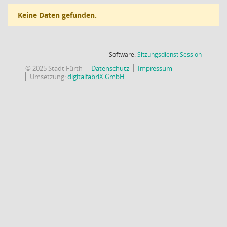
Keine Daten gefunden.
(Wird in
Software:
Sitzungsdienst
Session
© 2025 Stadt Fürth
Datenschutz
Impressum
Umsetzung:
digitalfabriX GmbH