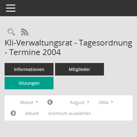
Toggle navigation
Rechercheauswahl
RSS-Feed
Kli-Verwaltungsrat - Tagesordnung
- Termine 2004
Informationen
Mitglieder
Sitzungen
Monat
August
2004
Aktuell
Gremium auswählen