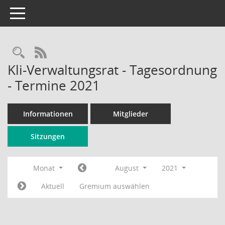
Toggle navigation
Rechercheauswahl
RSS-Feed
Kli-Verwaltungsrat - Tagesordnung
- Termine 2021
Informationen
Mitglieder
Sitzungen
Monat
August
2021
Aktuell
Gremium auswählen