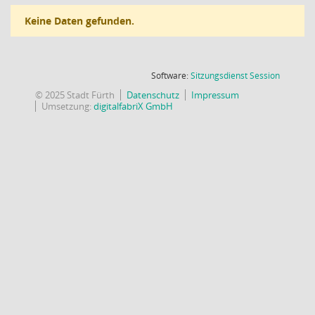
Keine Daten gefunden.
(Wird in
Software:
Sitzungsdienst
Session
© 2025 Stadt Fürth
Datenschutz
Impressum
Umsetzung:
digitalfabriX GmbH