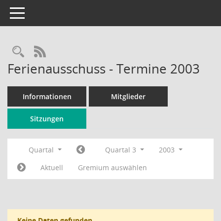
Toggle navigation
Rechercheauswahl
RSS-Feed
Ferienausschuss - Termine 2003
Informationen
Mitglieder
Sitzungen
Quartal
Quartal 3
2003
Aktuell
Gremium auswählen
Keine Daten gefunden.