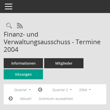
Toggle navigation
Rechercheauswahl
RSS-Feed
Finanz- und
Verwaltungsausschuss - Termine
2004
Informationen
Mitglieder
Sitzungen
Quartal
Quartal 2
2004
Aktuell
Gremium auswählen