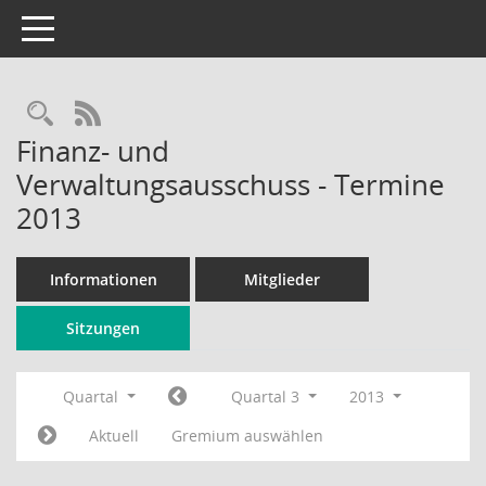
Toggle navigation
Rechercheauswahl
RSS-Feed
Finanz- und
Verwaltungsausschuss - Termine
2013
Informationen
Mitglieder
Sitzungen
Quartal
Quartal 3
2013
Aktuell
Gremium auswählen