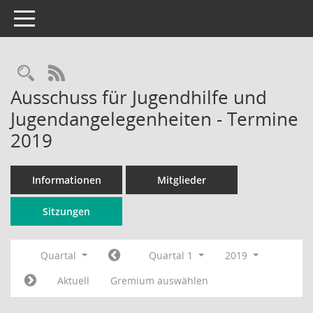
Toggle navigation
Rechercheauswahl
RSS-Feed
Ausschuss für Jugendhilfe und
Jugendangelegenheiten - Termine
2019
Informationen
Mitglieder
Sitzungen
Quartal
Quartal 1
2019
Aktuell
Gremium auswählen