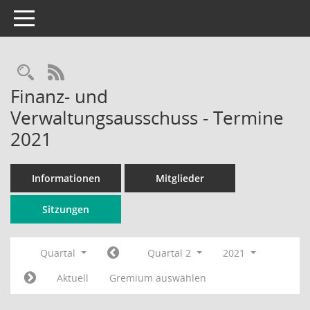
Toggle navigation
Rechercheauswahl
RSS-Feed
Finanz- und
Verwaltungsausschuss - Termine
2021
Informationen
Mitglieder
Sitzungen
Quartal
Quartal 2
2021
Aktuell
Gremium auswählen