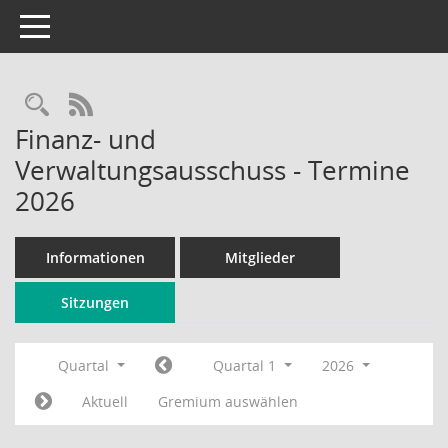
Toggle navigation
Rechercheauswahl
RSS-Feed
Finanz- und
Verwaltungsausschuss - Termine
2026
Informationen
Mitglieder
Sitzungen
Quartal
Quartal 1
2026
Aktuell
Gremium auswählen