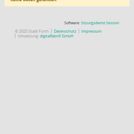
(Wird in
Software:
Sitzungsdienst
Session
© 2025 Stadt Fürth
Datenschutz
Impressum
Umsetzung:
digitalfabriX GmbH