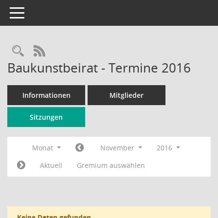
Toggle navigation
Rechercheauswahl
RSS-Feed
Baukunstbeirat - Termine 2016
Informationen
Mitglieder
Sitzungen
Monat
November
2016
Aktuell
Gremium auswählen
Keine Daten gefunden.