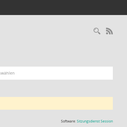
Recherc
RSS-
swählen
(Wird in
Software:
Sitzungsdienst
Session