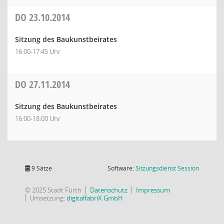
DO
23.10.2014
Sitzung des Baukunstbeirates
16:00-17:45 Uhr
DO
27.11.2014
Sitzung des Baukunstbeirates
16:00-18:00 Uhr
(Wird in
9 Sätze
Software:
Sitzungsdienst
Session
© 2025 Stadt Fürth
Datenschutz
Impressum
Umsetzung:
digitalfabriX GmbH