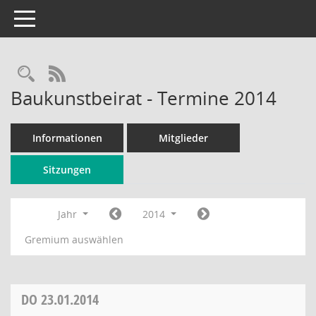
Toggle navigation
Rechercheauswahl
RSS-Feed
Baukunstbeirat - Termine 2014
Informationen
Mitglieder
Sitzungen
Jahr
2014
Gremium auswählen
DO
23.01.2014