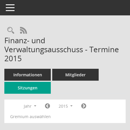
Toggle navigation
Rechercheauswahl
RSS-Feed
Finanz- und
Verwaltungsausschuss - Termine
2015
Informationen
Mitglieder
Sitzungen
Jahr
2015
Gremium auswählen