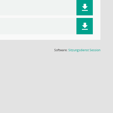
(Wird in
Software:
Sitzungsdienst
Session