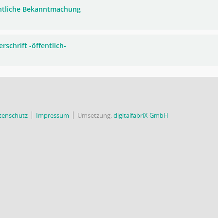
ntliche Bekanntmachung
rschrift -öffentlich-
tenschutz
Impressum
Umsetzung:
digitalfabriX GmbH